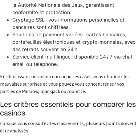
la Autorité Nationale des Jeux, garantissant
conformité et protection.
Cryptage SSL : vos informations personnelles et
bancaires sont chiffrées.
Solutions de paiement variées : cartes bancaires,
portefeuilles électroniques et crypto‑monnaies, avec
des retraits souvent en 24 h.
Service client multilingue : disponible 24 / 7 via chat,
email ou téléphone.
En choisissant un casino qui coche ces cases, vous éliminez les
mauvaises surprises et vous pouvez vous concentrer sur vos
parties de Pai Gow, blackjack ou roulette.
Les critères essentiels pour comparer les
casinos
Lorsque vous consultez les classements, plusieurs points doivent
être analysés :