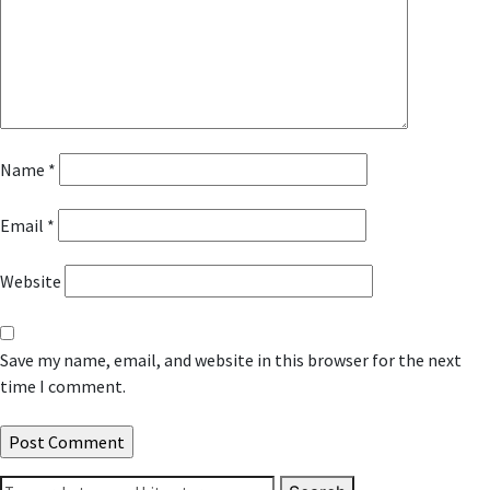
Name
*
Email
*
Website
Save my name, email, and website in this browser for the next
time I comment.