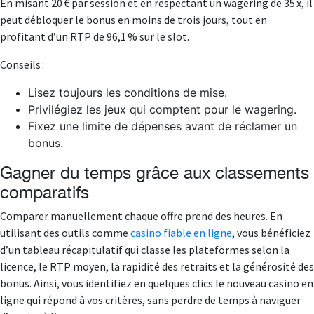
En misant 20 € par session et en respectant un wagering de 35 x, il
peut débloquer le bonus en moins de trois jours, tout en
profitant d’un RTP de 96,1 % sur le slot.
Conseils :
Lisez toujours les conditions de mise.
Privilégiez les jeux qui comptent pour le wagering.
Fixez une limite de dépenses avant de réclamer un
bonus.
Gagner du temps grâce aux classements
comparatifs
Comparer manuellement chaque offre prend des heures. En
utilisant des outils comme
casino fiable en ligne
, vous bénéficiez
d’un tableau récapitulatif qui classe les plateformes selon la
licence, le RTP moyen, la rapidité des retraits et la générosité des
bonus. Ainsi, vous identifiez en quelques clics le nouveau casino en
ligne qui répond à vos critères, sans perdre de temps à naviguer