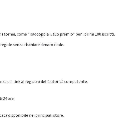
i tornei, come “Raddoppia il tuo premio” per i primi 100 iscritti.
 regole senza rischiare denaro reale.
enza e il link al registro dell’autorità competente.
i 24 ore.
ata disponibile nei principali store.