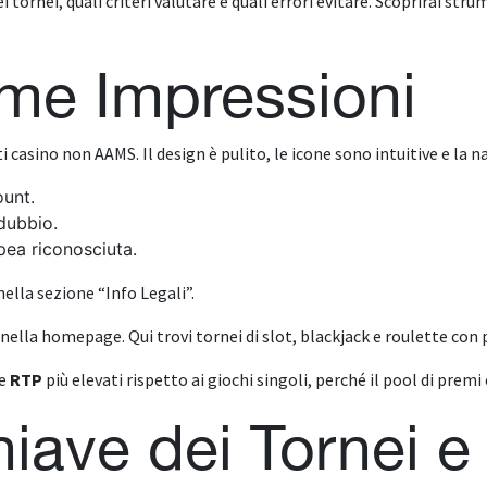
ornei, quali criteri valutare e quali errori evitare. Scoprirai stru
me Impressioni
asino non AAMS. Il design è pulito, le icone sono intuitive e la na
ount.
 dubbio.
pea riconosciuta.
ella sezione “Info Legali”.
 nella homepage. Qui trovi tornei di slot, blackjack e roulette con
re
RTP
più elevati rispetto ai giochi singoli, perché il pool di premi
hiave dei Tornei e