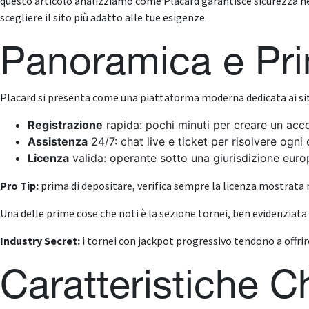
questo articolo analizziamo come Placard garantisce sicurezza nei t
scegliere il sito più adatto alle tue esigenze.
Panoramica e Pri
Placard si presenta come una piattaforma moderna dedicata ai siti c
Registrazione
rapida: pochi minuti per creare un acc
Assistenza
24/7: chat live e ticket per risolvere ogni
Licenza
valida: operante sotto una giurisdizione euro
Pro Tip:
prima di depositare, verifica sempre la licenza mostrata n
Una delle prime cose che noti è la sezione tornei, ben evidenziata
Industry Secret:
i tornei con jackpot progressivo tendono a offri
Caratteristiche C