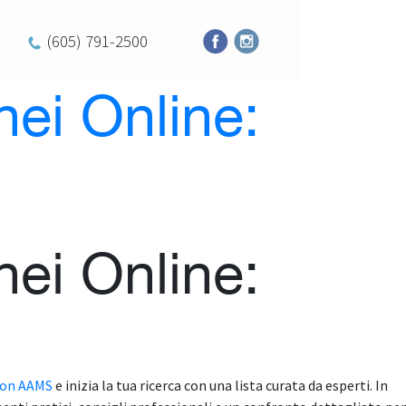
(605) 791-2500
nei Online:
nei Online:
 non AAMS
e inizia la tua ricerca con una lista curata da esperti. In