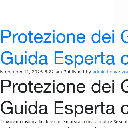
Protezione dei G
Guida Esperta 
November 12, 2025 6:22 am
Published by
admin
Leave yo
Protezione dei G
Guida Esperta 
Trovare un casinò affidabile non è mai stato così semplice. Se vuoi